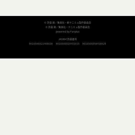
© 許斐 剛／集英社・新テニミュ製作委員会
© 許斐 剛／集英社・テニミュ製作委員会
powered by Fanplus
JASRAC許諾番号
9010506021Y45038
9010506020Y31015
9010506058Y38029