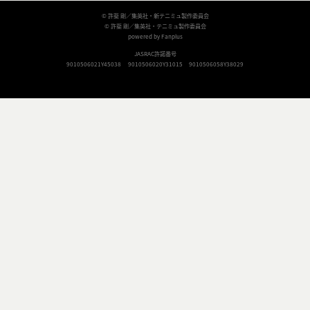
© 許斐 剛／集英社・新テニミュ製作委員会
© 許斐 剛／集英社・テニミュ製作委員会
powered by Fanplus
JASRAC許諾番号
9010506021Y45038
9010506020Y31015
9010506058Y38029