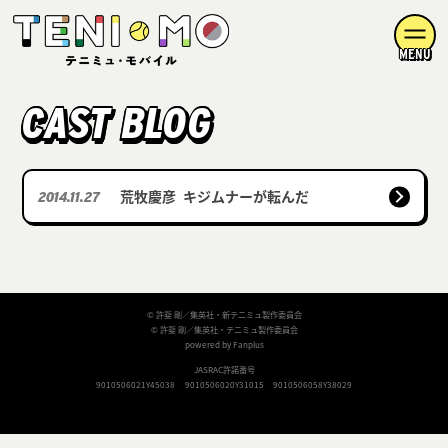
MENU
CAST BLOG
荒牧慶彦
キジムナーが転んだ
2014.11.27
© 許斐 剛／集英社・新テニミュ製作委員会
© 許斐 剛／集英社・テニミュ製作委員会
powered by Fanplus
JASRAC許諾番号
9010506021Y45038
9010506020Y31015
9010506058Y38029