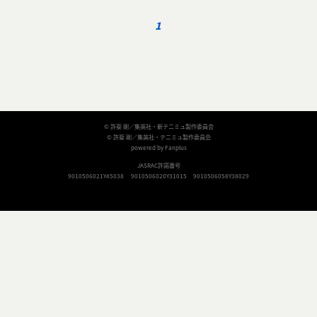
1
© 許斐 剛／集英社・新テニミュ製作委員会
© 許斐 剛／集英社・テニミュ製作委員会
powered by Fanplus
JASRAC許諾番号
9010506021Y45038
9010506020Y31015
9010506058Y38029