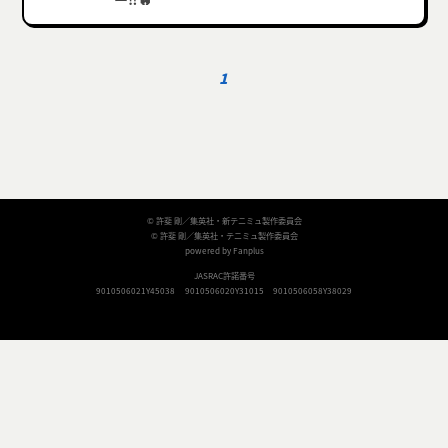
1
© 許斐 剛／集英社・新テニミュ製作委員会
© 許斐 剛／集英社・テニミュ製作委員会
powered by Fanplus
JASRAC許諾番号
9010506021Y45038
9010506020Y31015
9010506058Y38029