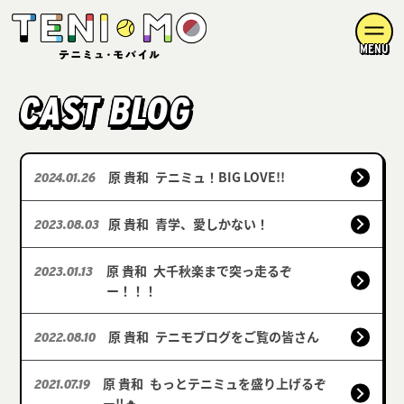
MENU
CAST BLOG
原 貴和
テニミュ！BIG LOVE!!
2024.01.26
原 貴和
青学、愛しかない！
2023.08.03
原 貴和
大千秋楽まで突っ走るぞ
2023.01.13
ー！！！
原 貴和
テニモブログをご覧の皆さん
2022.08.10
原 貴和
もっとテニミュを盛り上げるぞ
2021.07.19
ー‼️🔥