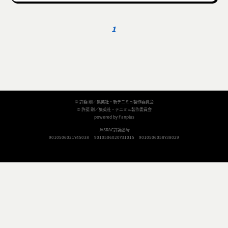
1
© 許斐 剛／集英社・新テニミュ製作委員会
© 許斐 剛／集英社・テニミュ製作委員会
powered by Fanplus
JASRAC許諾番号
9010506021Y45038
9010506020Y31015
9010506058Y38029