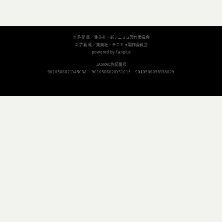
© 許斐 剛／集英社・新テニミュ製作委員会
© 許斐 剛／集英社・テニミュ製作委員会
powered by Fanplus
JASRAC許諾番号
9010506021Y45038
9010506020Y31015
9010506058Y38029