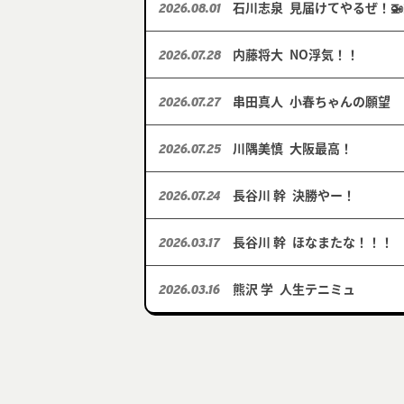
石川志泉
見届けてやるぜ！🚁
2026.08.01
内藤将大
NO浮気！！
2026.07.28
串田真人
小春ちゃんの願望
2026.07.27
川隅美慎
大阪最高！
2026.07.25
長谷川 幹
決勝やー！
2026.07.24
長谷川 幹
ほなまたな！！！
2026.03.17
熊沢 学
人生テニミュ
2026.03.16