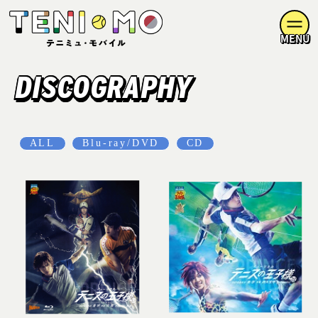
MENU
DISCOGRAPHY
ALL
Blu-ray/DVD
CD