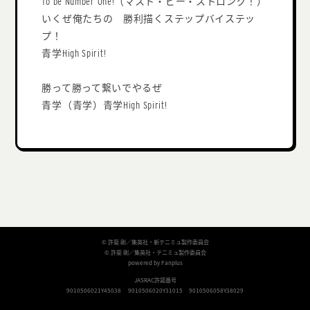
To be Number One!（マスト・ビー・ストロング！）
いくぜ俺たちの 勝利描くステップバイステッ
プ！
青学High Spirit!
勝って勝って繋いでやるぜ
青学（青学）青学High Spirit!
© 許斐 剛／集英社・新テニミュ製作委員会
© 許斐 剛／集英社・テニミュ製作委員会
powered by Fanplus
JASRAC許諾番号
9010506021Y45038
9010506020Y31015
9010506058Y38029