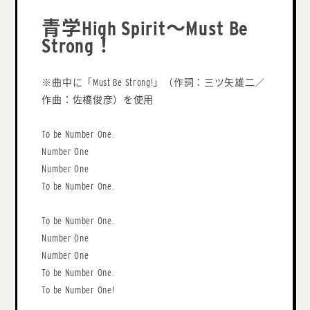
青学High Spirit〜Must Be
Strong！
※曲中に「Must Be Strong!」（作詞：三ツ矢雄二／
作曲：佐橋俊彦）を使用
To be Number One.
Number One
Number One
To be Number One.
To be Number One.
Number One
Number One
To be Number One.
To be Number One!