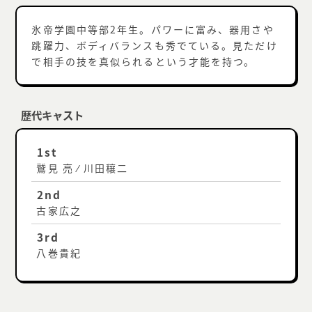
氷帝学園中等部2年生。パワーに富み、器用さや
跳躍力、ボディバランスも秀でている。見ただけ
で相手の技を真似られるという才能を持つ。
歴代キャスト
1st
鷲見 亮 ⁄ 川田穰二
2nd
古家広之
3rd
八巻貴紀