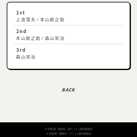
1st
上島雪夫 ⁄ 本山新之助
2nd
本山新之助 ⁄ 森山栄治
3rd
森山栄治
© 許斐 剛／集英社・新テニミュ製作委員会
© 許斐 剛／集英社・テニミュ製作委員会