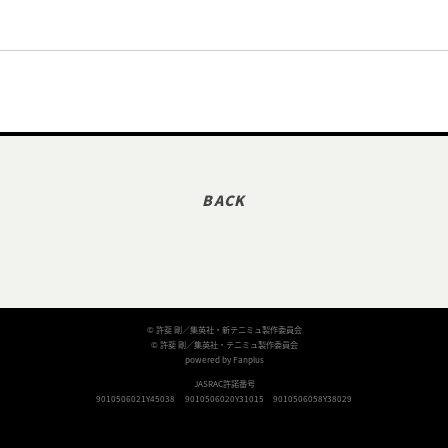
© 許斐 剛／集英社・新テニミュ製作委員会
© 許斐 剛／集英社・テニミュ製作委員会
powered by Fanplus
JASRAC許諾番号
9010506021Y45038
9010506020Y31015
9010506058Y38029