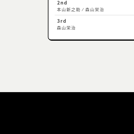
2nd
本山新之助 ⁄ 森山栄治
3rd
森山栄治