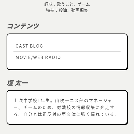
趣味：歌うこと、ゲーム
特技：殺陣、動画編集
コンテンツ
CAST BLOG
MOVIE/WEB RADIO
壇 太一
山吹中学校1年生。山吹テニス部のマネージャ
ー。チームのため、対戦校の情報収集に奔走す
る。自分とは正反対の亜久津に強く憧れている。