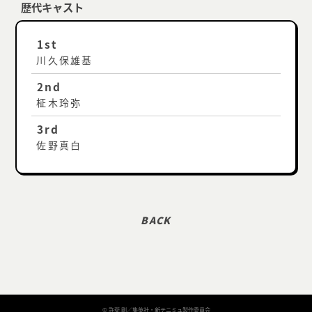
歴代キャスト
1st
川久保雄基
2nd
柾木玲弥
3rd
佐野真白
© 許斐 剛／集英社・新テニミュ製作委員会