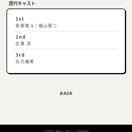
歴代キャスト
1st
青柳塁斗 ⁄ 福山聖二
2nd
志尊 淳
3rd
北乃颯希
© 許斐 剛／集英社・新テニミュ製作委員会