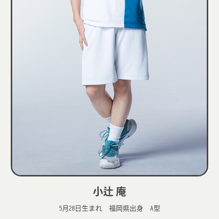
小辻󠄁 庵
5月28日生まれ 福岡県出身 A型