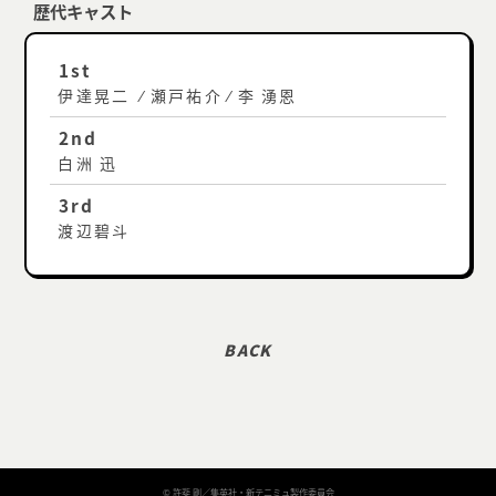
歴代キャスト
1st
伊達晃二 ⁄ 瀬戸祐介 ⁄ 李 湧恩
2nd
白洲 迅
3rd
渡辺碧斗
© 許斐 剛／集英社・新テニミュ製作委員会