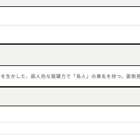
ネを生かした、超人的な跳躍力で「鳥人」の異名を持つ。面倒