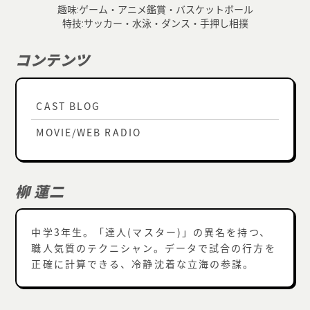
趣味:ゲーム・アニメ鑑賞・バスケットボール
特技:サッカー・水泳・ダンス・手押し相撲
コンテンツ
CAST BLOG
MOVIE/WEB RADIO
柳 蓮二
中学3年生。「達人(マスター)」の異名を持つ、
職人気質のテクニシャン。データで試合の行方を
正確に計算できる、冷静沈着な立海の参謀。