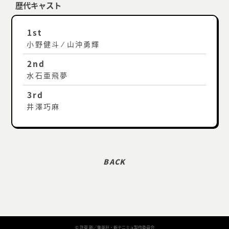
歴代キャスト
1st
小野健斗 ⁄ 山沖勇輝
2nd
水石亜飛夢
3rd
井澤巧麻
© 許斐 剛／集英社・新テニミュ製作委員会