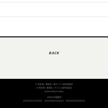
© 許斐 剛／集英社・新テニミュ製作委員会
© 許斐 剛／集英社・テニミュ製作委員会
powered by Fanplus
JASRAC許諾番号
9010506021Y45038
9010506020Y31015
9010506058Y38029