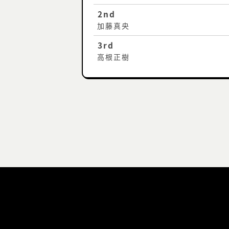
2nd
加藤真央
3rd
高根正樹