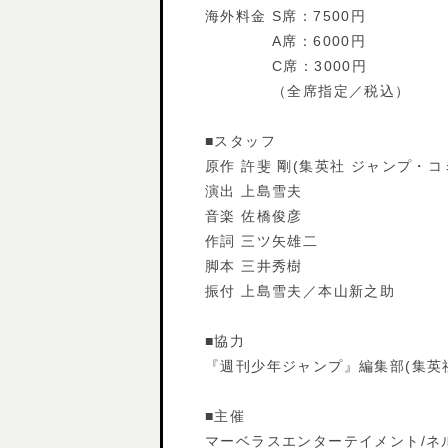
海外料金 S席：7500円
A席：6000円
C席：3000円
（全席指定／税込）
■スタッフ
原作 許斐 剛(集英社 ジャンプ・コ
演出 上島雪夫
音楽 佐橋俊彦
作詞 三ツ矢雄二
脚本 三井秀樹
振付 上島雪夫／本山新之助
■協力
『週刊少年ジャンプ』編集部(集英社
■主催
マーベラスエンターテイメント/ネ