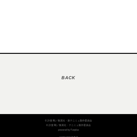
© 許斐 剛／集英社・新テニミュ製作委員会
© 許斐 剛／集英社・テニミュ製作委員会
powered by Fanplus