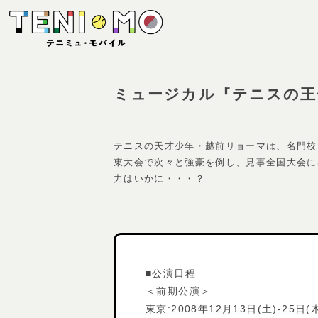
ミュージカル『テニスの王子様』T
テニスの天才少年・越前リョーマは、名門校
東大会で次々と強豪を倒し、見事全国大会に
力はいかに・・・？
■公演日程
＜前期公演＞
東京:2008年12月13日(土)-25日(