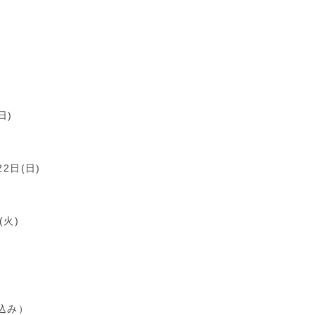
)
)
日)
22日(日)
(火)
込み）