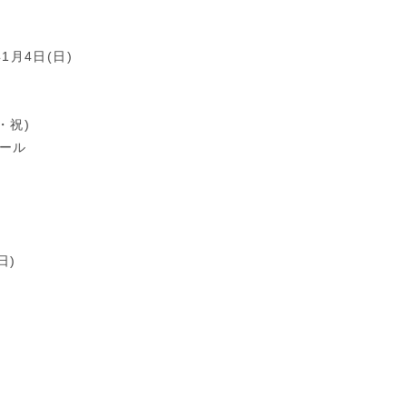
年1月4日(日)
・祝)
ホール
)
日)