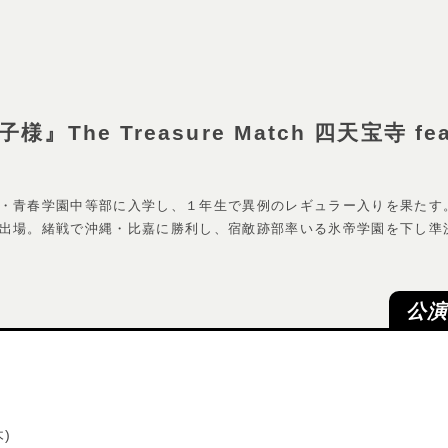
he Treasure Match 四天宝寺 fea
・青春学園中等部に入学し、１年生で異例のレギュラー入りを果たす
出場。緒戦で沖縄・比嘉に勝利し、宿敵跡部率いる氷帝学園を下し準
公
木)