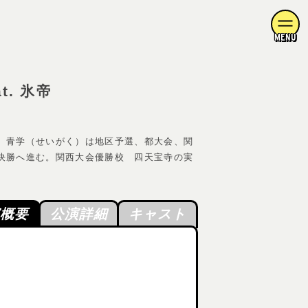
MENU
t. 氷帝
。青学（せいがく）は地区予選、都大会、関
決勝へ進む。関西大会優勝校 四天宝寺の実
演概要
公演詳細
キャスト