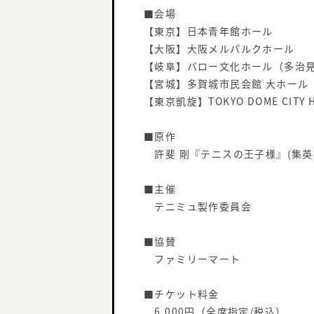
■会場
【東京】日本青年館ホール
【大阪】大阪メルパルクホール
【岐阜】バロー文化ホール（多治
【宮城】多賀城市民会館 大ホー
【東京凱旋】TOKYO DOME CITY 
■原作
許斐 剛『テニスの王子様』(集英社
■主催
テニミュ製作委員会
■協賛
ファミリーマート
■チケット料金
6,000円（全席指定/税込）