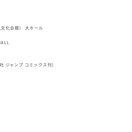
見文化会館） 大ホール
ル
HALL
 ジャンプ コミックス刊)