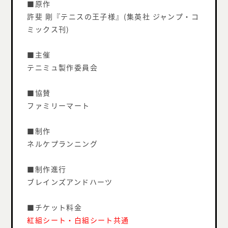
■原作
許斐 剛『テニスの王子様』(集英社 ジャンプ・コ
ミックス刊)
■主催
テニミュ製作委員会
■協賛
ファミリーマート
■制作
ネルケプランニング
■制作進行
ブレインズアンドハーツ
■チケット料金
紅組シート・白組シート共通