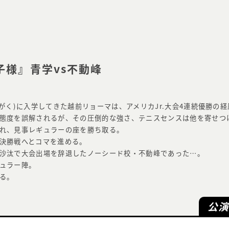
子様』青学vs不動峰
がく)に入学してきた越前リョーマは、アメリカJr.大会4連続優勝の
態度を誤解されるが、その圧倒的な強さ、テニスセンスは他を寄せつ
れ、見事レギュラーの座を勝ち取る。
決勝戦へとコマを進める。
沙汰で大会出場を辞退したノーシード校・不動峰であった…。
ュラー陣。
る。
公