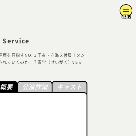
MENU
Service
覇を目指すNO.１王者・立海大付属！メン
されていくのか！？青学（せいがく）VS立
演概要
公演詳細
キャスト