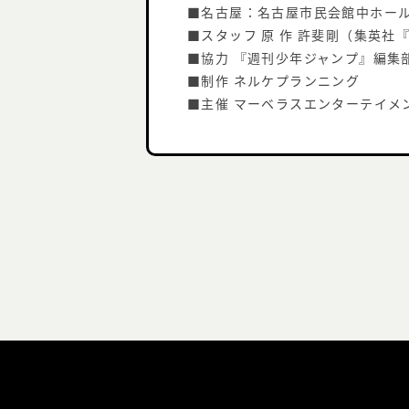
■名古屋：名古屋市民会館中ホール 20
■スタッフ 原 作 許斐剛（集英社『
■協力 『週刊少年ジャンプ』編集部
■制作 ネルケプランニング
■主催 マーベラスエンターテイメ