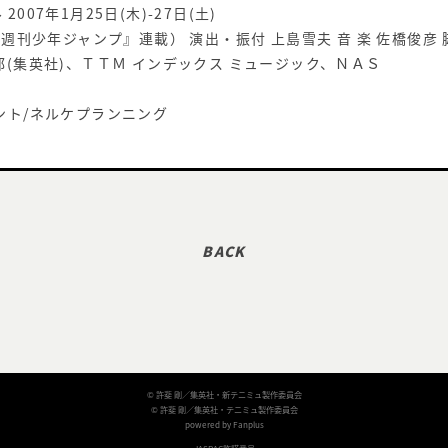
07年1月25日(木)-27日(土)
週刊少年ジャンプ』連載） 演出・振付 上島雪夫 音 楽 佐橋俊彦 
(集英社)、ＴＴＭ インデックス ミュージック、ＮＡＳ
ント/ネルケプランニング
© 許斐 剛／集英社・新テニミュ製作委員会
© 許斐 剛／集英社・テニミュ製作委員会
powered by Fanplus