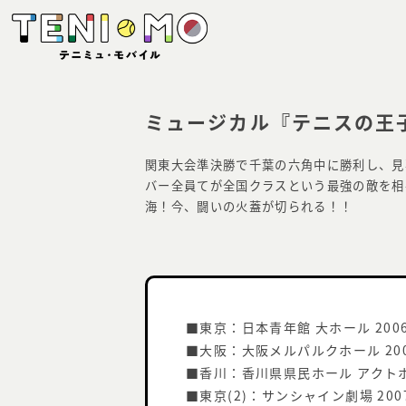
ミュージカル『テニスの王子様』Ab
関東大会準決勝で千葉の六角中に勝利し、見
バー全員てが全国クラスという最強の敵を相
海！今、闘いの火蓋が切られる！！
■東京：日本青年館 大ホール 2006年
■大阪：大阪メルパルクホール 2006
■香川：香川県県民ホール アクトホール
■東京(2)：サンシャイン劇場 2007