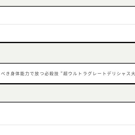
べき身体能力で放つ必殺技 “超ウルトラグレートデリシャス